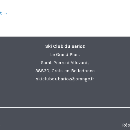
nt
→
Ski Club du Barioz
Le Grand Plan,
Saint-Pierre d'Allevard,
38830, Crêts-en-Belledonne
skiclubdubarioz@orange.fr
b
Rés