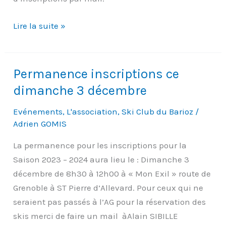
Deuxième
Lire la suite »
permanence
ce
vendredi
Permanence inscriptions ce
15
dimanche 3 décembre
à
17h30
Evénements
,
L'association
,
Ski Club du Barioz
/
Adrien GOMIS
La permanence pour les inscriptions pour la
Saison 2023 – 2024 aura lieu le : Dimanche 3
décembre de 8h30 à 12h00 à « Mon Exil » route de
Grenoble à ST Pierre d’Allevard. Pour ceux qui ne
seraient pas passés à l’AG pour la réservation des
skis merci de faire un mail àAlain SIBILLE