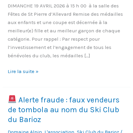
DIMANCHE 19 AVRIL 2026 à 15 h 00 à la salle des
Fêtes de St Pierre d’Allevard Remise des médailles
aux enfants et une coupe est décernée à la
meilleur(e) fille et au meilleur garçon de chaque
catégorie. Pour rappel : Par respect pour
l’investissement et l’engagement de tous les
bénévoles du club, les médailles […]
Remise
Lire la suite »
des
Récompenses
2026
Alerte fraude : faux vendeurs
de tombola au nom du Ski Club
du Barioz
Domaine Alpin
,
L'association
,
Ski Club du Barioz
/