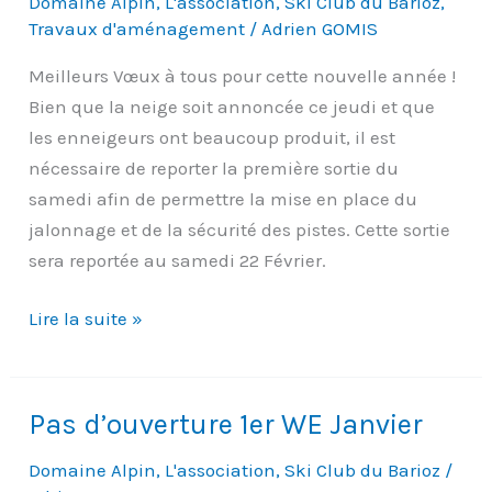
Domaine Alpin
,
L'association
,
Ski Club du Barioz
,
vendeurs
Travaux d'aménagement
/
Adrien GOMIS
de
tombola
Meilleurs Vœux à tous pour cette nouvelle année !
au
Bien que la neige soit annoncée ce jeudi et que
nom
les enneigeurs ont beaucoup produit, il est
du
nécessaire de reporter la première sortie du
Ski
samedi afin de permettre la mise en place du
Club
jalonnage et de la sécurité des pistes. Cette sortie
du
sera reportée au samedi 22 Février.
Barioz
Ouverture
Lire la suite »
Grand
Plan
Pas d’ouverture 1er WE Janvier
Domaine Alpin
,
L'association
,
Ski Club du Barioz
/