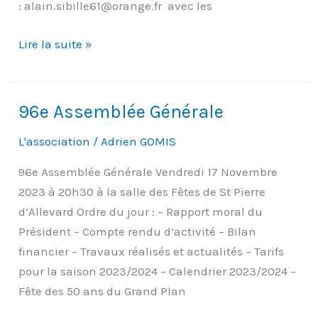
: alain.sibille61@orange.fr avec les
Permanence
Lire la suite »
inscriptions
ce
dimanche
96e Assemblée Générale
3
L'association
/
Adrien GOMIS
décembre
96e Assemblée Générale Vendredi 17 Novembre
2023 à 20h30 à la salle des Fêtes de St Pierre
d’Allevard Ordre du jour : – Rapport moral du
Président – Compte rendu d’activité – Bilan
financier – Travaux réalisés et actualités – Tarifs
pour la saison 2023/2024 – Calendrier 2023/2024 –
Fête des 50 ans du Grand Plan