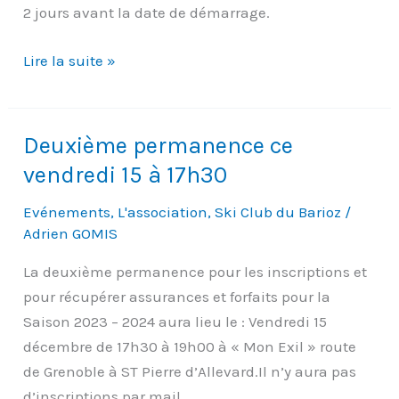
2 jours avant la date de démarrage.
Infos
Lire la suite »
stage
de
Noël
Deuxième permanence ce
vendredi 15 à 17h30
Evénements
,
L'association
,
Ski Club du Barioz
/
Adrien GOMIS
La deuxième permanence pour les inscriptions et
pour récupérer assurances et forfaits pour la
Saison 2023 – 2024 aura lieu le : Vendredi 15
décembre de 17h30 à 19h00 à « Mon Exil » route
de Grenoble à ST Pierre d’Allevard.Il n’y aura pas
d’inscriptions par mail.