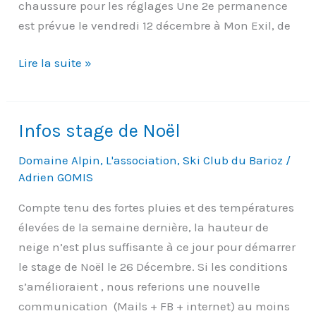
chaussure pour les réglages Une 2e permanence
est prévue le vendredi 12 décembre à Mon Exil, de
Permanence
Lire la suite »
des
inscriptions
de
Infos stage de Noël
la
Domaine Alpin
,
L'association
,
Ski Club du Barioz
/
saison
Adrien GOMIS
2025-
2026
Compte tenu des fortes pluies et des températures
élevées de la semaine dernière, la hauteur de
neige n’est plus suffisante à ce jour pour démarrer
le stage de Noël le 26 Décembre. Si les conditions
s’amélioraient , nous referions une nouvelle
communication (Mails + FB + internet) au moins