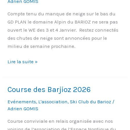
Adrien GOMIS
Compte tenu du manque de neige sur le bas du
GD PLAN le domaine Alpin du BARIOZ ne sera pas
ouvert le WE des 3 et 4 Janvier. Restez connectés
des chutes de neige sont annoncées pour le
milieu de semaine prochaine.
Pas
Lire la suite »
d’ouverture
1er
WE
Course des Barjioz 2026
Janvier
Evénements
,
L'association
,
Ski Club du Barioz
/
Adrien GOMIS
Course conviviale en relais organisée avec nos
voisins de l’association de l’Espace Nordique du